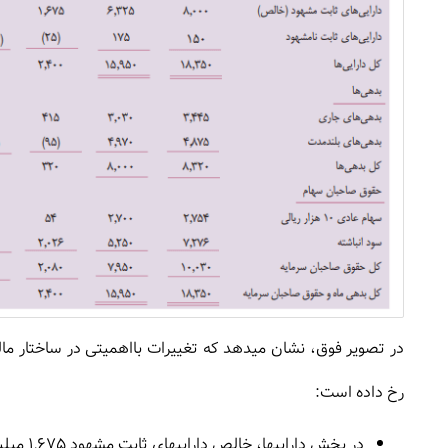
رخ داده است:
در بخش داراییها، خالص داراییهای ثابت مشهود 1,675 میلیون ریال یا