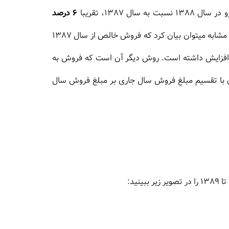
 1387، تقریبا
6 درصد
[(187,810 / 187,810 - 199,030)] افزایش داشته است. به صورت مشابه میتوان بیان کرد که فروش خالص از سال 1387
187,81/ 187,810- 198,600)] افزایش داشته است. روش دیگر آن است که فروش به
ان با تقسیم مبلغ فروش سال جاری بر مبلغ فروش سال